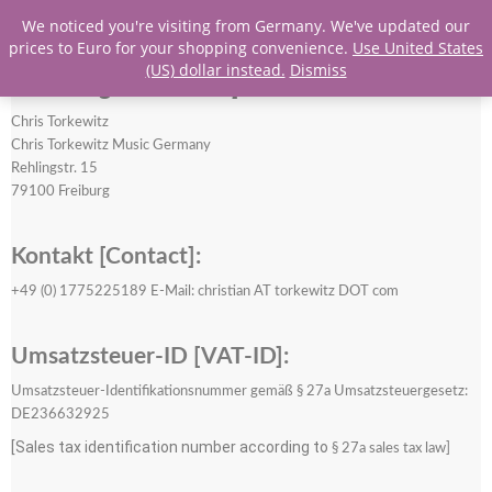
We noticed you're visiting from Germany. We've updated our
prices to Euro for your shopping convenience.
Use United States
Angaben gemäß § 5 TMG [Information
(US) dollar instead.
Dismiss
according to
§ 5 TMG]:
Chris Torkewitz
Chris Torkewitz Music Germany
Rehlingstr. 15
79100 Freiburg
Kontakt [Contact]:
+49 (0) 1775225189 E-Mail: christian AT torkewitz DOT com
Umsatzsteuer-ID [
VAT-ID]:
Umsatzsteuer-Identifikationsnummer gemäß § 27a Umsatzsteuergesetz:
DE236632925
[Sales tax identification number according to
§ 27a
sales tax law]